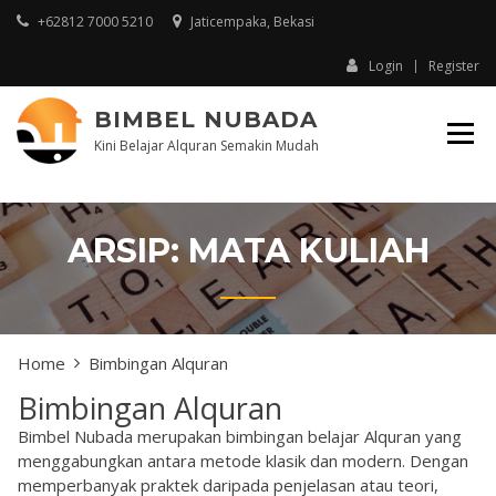
+62812 7000 5210
Jaticempaka, Bekasi
Login
Register
BIMBEL NUBADA
Kini Belajar Alquran Semakin Mudah
ARSIP:
MATA KULIAH
Home
Bimbingan Alquran
Bimbingan Alquran
Bimbel Nubada merupakan bimbingan belajar Alquran yang
menggabungkan antara metode klasik dan modern. Dengan
memperbanyak praktek daripada penjelasan atau teori,